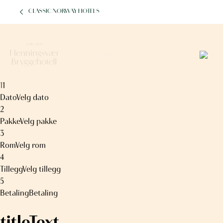
CLASSIC NORWAY HOTELS
5
Bestillingsmeny
1
1
Dato
Velg dato
2
Pakke
Velg pakke
3
Rom
Velg rom
4
Tillegg
Velg tillegg
5
Betaling
Betaling
titleText