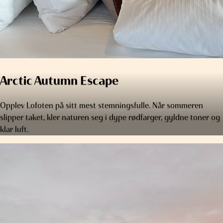
Arctic Autumn Escape
Opplev Lofoten på sitt mest stemningsfulle. Når sommeren
slipper taket, kler naturen seg i dype rødfarger, gyldne toner og
klar luft.