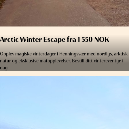
Arctic Winter Escape fra 1 550 NOK
Opplev magiske vinterdager i Henningsvær med nordlys, arktisk
natur og eksklusive matopplevelser. Bestill ditt vintereventyr i
dag.